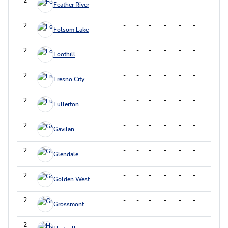
2
-
-
-
-
-
-
-
Feather River
2
-
-
-
-
-
-
-
Folsom Lake
2
-
-
-
-
-
-
-
Foothill
2
-
-
-
-
-
-
-
Fresno City
2
-
-
-
-
-
-
-
Fullerton
2
-
-
-
-
-
-
-
Gavilan
2
-
-
-
-
-
-
-
Glendale
2
-
-
-
-
-
-
-
Golden West
2
-
-
-
-
-
-
-
Grossmont
2
-
-
-
-
-
-
-