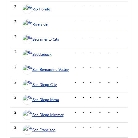
2
-
-
-
-
-
-
-
Rio Hondo
2
-
-
-
-
-
-
-
Riverside
2
-
-
-
-
-
-
-
Sacramento City
2
-
-
-
-
-
-
-
Saddleback
2
-
-
-
-
-
-
-
San Bernardino Valley
2
-
-
-
-
-
-
-
San Diego City
2
-
-
-
-
-
-
-
San Diego Mesa
2
-
-
-
-
-
-
-
San Diego Miramar
2
-
-
-
-
-
-
-
San Francisco