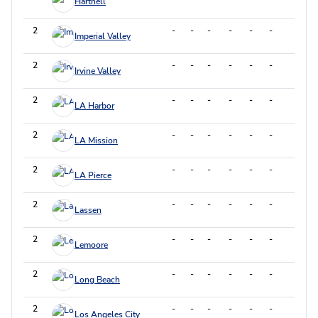
Hartnell
2
-
-
-
-
-
-
-
Imperial Valley
2
-
-
-
-
-
-
-
Irvine Valley
2
-
-
-
-
-
-
-
LA Harbor
2
-
-
-
-
-
-
-
LA Mission
2
-
-
-
-
-
-
-
LA Pierce
2
-
-
-
-
-
-
-
Lassen
2
-
-
-
-
-
-
-
Lemoore
2
-
-
-
-
-
-
-
Long Beach
2
-
-
-
-
-
-
-
Los Angeles City