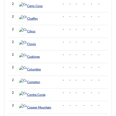
2
-
-
-
-
-
-
-
Cerro Coso
2
-
-
-
-
-
-
-
Chaffey
2
-
-
-
-
-
-
-
Citrus
2
-
-
-
-
-
-
-
Clovis
2
-
-
-
-
-
-
-
Coalinga
2
-
-
-
-
-
-
-
Columbia
2
-
-
-
-
-
-
-
Compton
2
-
-
-
-
-
-
-
Contra Costa
2
-
-
-
-
-
-
-
Copper Mountain