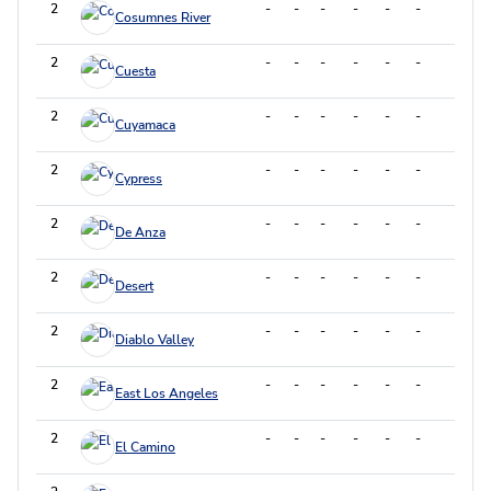
2
-
-
-
-
-
-
-
Cosumnes River
2
-
-
-
-
-
-
-
Cuesta
2
-
-
-
-
-
-
-
Cuyamaca
2
-
-
-
-
-
-
-
Cypress
2
-
-
-
-
-
-
-
De Anza
2
-
-
-
-
-
-
-
Desert
2
-
-
-
-
-
-
-
Diablo Valley
2
-
-
-
-
-
-
-
East Los Angeles
2
-
-
-
-
-
-
-
El Camino