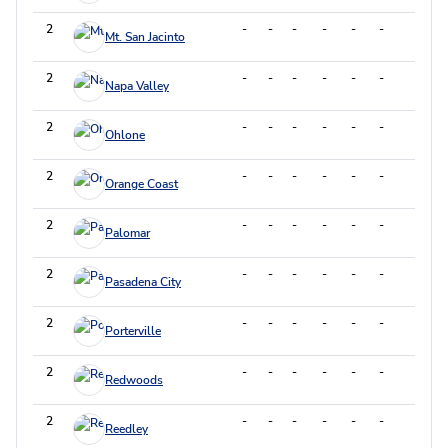
2
-
-
-
-
-
-
-
Mt. San Jacinto
2
-
-
-
-
-
-
-
Napa Valley
2
-
-
-
-
-
-
-
Ohlone
2
-
-
-
-
-
-
-
Orange Coast
2
-
-
-
-
-
-
-
Palomar
2
-
-
-
-
-
-
-
Pasadena City
2
-
-
-
-
-
-
-
Porterville
2
-
-
-
-
-
-
-
Redwoods
2
-
-
-
-
-
-
-
Reedley