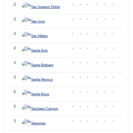
2
-
-
-
-
-
-
-
San Joaquin Delta
2
-
-
-
-
-
-
-
San Jose
2
-
-
-
-
-
-
-
San Mateo
2
-
-
-
-
-
-
-
Santa Ana
2
-
-
-
-
-
-
-
Santa Barbara
2
-
-
-
-
-
-
-
Santa Monica
2
-
-
-
-
-
-
-
Santa Rosa
2
-
-
-
-
-
-
-
Santiago Canyon
2
-
-
-
-
-
-
-
Sequoias