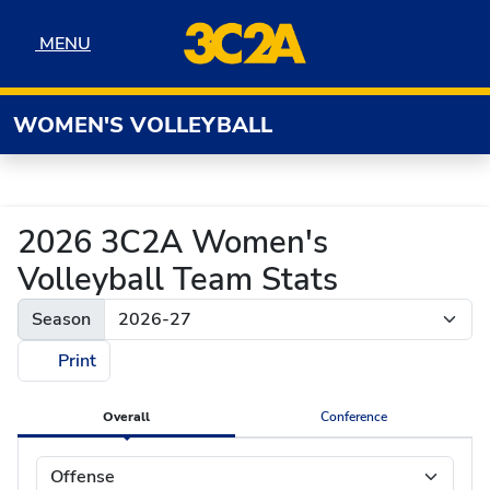
Skip to navigation
Skip to content
Skip to footer
MENU
MENU
WOMEN'S VOLLEYBALL
2026 3C2A Women's
Volleyball Team Stats
Season
Print
Overall
Conference