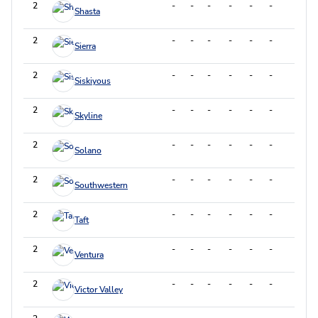
2
-
-
-
-
-
-
-
Shasta
2
-
-
-
-
-
-
-
Sierra
2
-
-
-
-
-
-
-
Siskiyous
2
-
-
-
-
-
-
-
Skyline
2
-
-
-
-
-
-
-
Solano
2
-
-
-
-
-
-
-
Southwestern
2
-
-
-
-
-
-
-
Taft
2
-
-
-
-
-
-
-
Ventura
2
-
-
-
-
-
-
-
Victor Valley