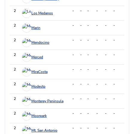
2
-
-
-
-
-
-
-
Los Medanos
2
-
-
-
-
-
-
-
Marin
2
-
-
-
-
-
-
-
Mendocino
2
-
-
-
-
-
-
-
Merced
2
-
-
-
-
-
-
-
MiraCosta
2
-
-
-
-
-
-
-
Modesto
2
-
-
-
-
-
-
-
Monterey Peninsula
2
-
-
-
-
-
-
-
Moorpark
2
-
-
-
-
-
-
-
Mt. San Antonio