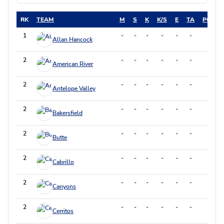
RK
TEAM
M
S
K
K/S
E
TA
PCT
1
-
-
-
-
-
-
-
Allan Hancock
2
-
-
-
-
-
-
-
American River
2
-
-
-
-
-
-
-
Antelope Valley
2
-
-
-
-
-
-
-
Bakersfield
2
-
-
-
-
-
-
-
Butte
2
-
-
-
-
-
-
-
Cabrillo
2
-
-
-
-
-
-
-
Canyons
2
-
-
-
-
-
-
-
Cerritos